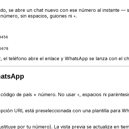
ado, se abre un chat nuevo con ese número al instante — s
l número, sin espacios, guiones ni
.
+
3456
0
5678
 el teléfono abre el enlace y WhatsApp se lanza con el chat
hatsApp
: código de país + número. No usar
, espacios ni paréntesi
+
opción URL está preseleccionada con una plantilla para W
stituye por tu número). La vista previa se actualiza en tie