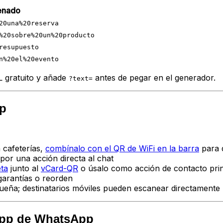
lenado
20una%20reserva
%20sobre%20un%20producto
resupuesto
n%20el%20evento
L gratuito y añade
antes de pegar en el generador.
?text=
pp
 cafeterías,
combínalo con el QR de WiFi en la barra
para q
or una acción directa al chat
ta
junto al
vCard-QR
o úsalo como acción de contacto prin
garantías o reorden
eña; destinatarios móviles pueden escanear directamente
app de WhatsApp