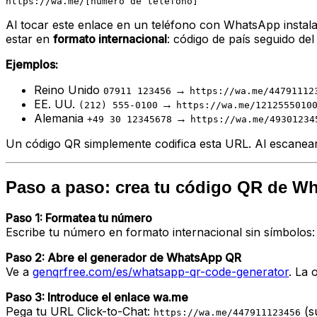
Al tocar este enlace en un teléfono con WhatsApp instal
estar en
formato internacional
: código de país seguido de
Ejemplos:
Reino Unido
→
07911 123456
https://wa.me/44791112
EE. UU.
→
(212) 555-0100
https://wa.me/1212555010
Alemania
→
+49 30 12345678
https://wa.me/49301234
Un código QR simplemente codifica esta URL. Al escanear,
Paso a paso: crea tu código QR de W
Paso 1: Formatea tu número
Escribe tu número en formato internacional sin símbolos
Paso 2: Abre el generador de WhatsApp QR
Ve a
genqrfree.com/es/whatsapp-qr-code-generator
. La 
Paso 3: Introduce el enlace wa.me
Pega tu URL Click-to-Chat:
(su
https://wa.me/447911123456