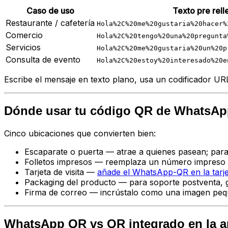
Caso de uso
Texto pre rel
Restaurante / cafetería
Hola%2C%20me%20gustaria%20hacer%
Comercio
Hola%2C%20tengo%20una%20pregunta
Servicios
Hola%2C%20me%20gustaria%20un%20p
Consulta de evento
Hola%2C%20estoy%20interesado%20e
Escribe el mensaje en texto plano, usa un codificador UR
Dónde usar tu código QR de WhatsA
Cinco ubicaciones que convierten bien:
Escaparate o puerta — atrae a quienes pasean; para
Folletos impresos — reemplaza un número impreso p
Tarjeta de visita —
añade el WhatsApp-QR en la tarje
Packaging del producto — para soporte postventa, 
Firma de correo — incrústalo como una imagen pequ
WhatsApp QR vs QR integrado en la 