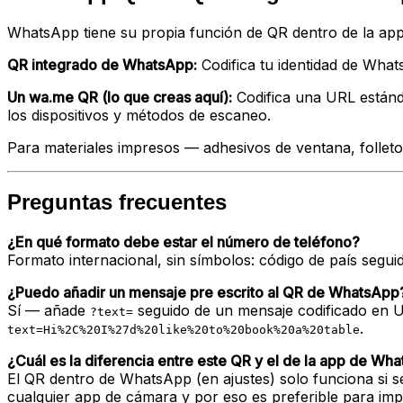
WhatsApp tiene su propia función de QR dentro de la app
QR integrado de WhatsApp:
Codifica tu identidad de Wha
Un wa.me QR (lo que creas aquí):
Codifica una URL estánd
los dispositivos y métodos de escaneo.
Para materiales impresos — adhesivos de ventana, folleto
Preguntas frecuentes
¿En qué formato debe estar el número de teléfono?
Formato internacional, sin símbolos: código de país segui
¿Puedo añadir un mensaje pre escrito al QR de WhatsApp
Sí — añade
seguido de un mensaje codificado en U
?text=
.
text=Hi%2C%20I%27d%20like%20to%20book%20a%20table
¿Cuál es la diferencia entre este QR y el de la app de Wh
El QR dentro de WhatsApp (en ajustes) solo funciona si
cualquier app de cámara y por eso es preferible para imp