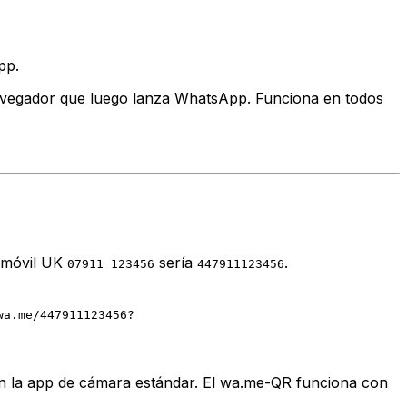
pp.
avegador que luego lanza WhatsApp. Funciona en todos
n móvil UK
sería
.
07911 123456
447911123456
wa.me/447911123456?
on la app de cámara estándar. El wa.me-QR funciona con