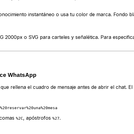
onocimiento instantáneo o usa tu color de marca. Fondo bl
 2000px o SVG para carteles y señalética. Para especifica
lace WhatsApp
 que rellena el cuadro de mensaje antes de abrir el chat. El c
 comas
, apóstrofos
.
%2C
%27