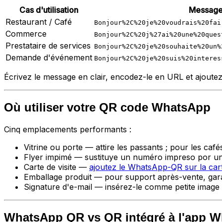
Cas d'utilisation
Message
Restaurant / Café
Bonjour%2C%20je%20voudrais%20fai
Commerce
Bonjour%2C%20j%27ai%20une%20ques
Prestataire de services
Bonjour%2C%20je%20souhaite%20un%
Demande d'événement
Bonjour%2C%20je%20suis%20interes
Écrivez le message en clair, encodez-le en URL et ajoute
Où utiliser votre QR code WhatsApp
Cinq emplacements performants :
Vitrine ou porte — attire les passants ; pour les café
Flyer impimé — sustituye un numéro impreso por una
Carte de visite —
ajoutez le WhatsApp-QR sur la cart
Emballage produit — pour support après-vente, gara
Signature d'e-mail — insérez-le comme petite image ;
WhatsApp QR vs QR intégré à l'app 