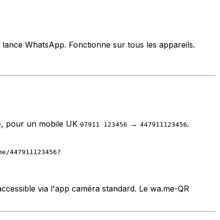
 lance WhatsApp. Fonctionne sur tous les appareils.
le, pour un mobile UK
→
.
07911 123456
447911123456
me/447911123456?
accessible via l'app caméra standard. Le wa.me-QR