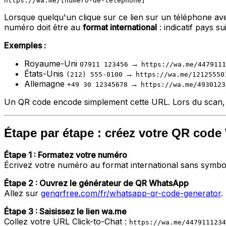
Lorsque quelqu'un clique sur ce lien sur un téléphone av
numéro doit être au
format international
: indicatif pays s
Exemples :
Royaume-Uni
→
07911 123456
https://wa.me/4479111
États-Unis
→
(212) 555-0100
https://wa.me/12125550
Allemagne
→
+49 30 12345678
https://wa.me/4930123
Un QR code encode simplement cette URL. Lors du scan, l
Étape par étape : créez votre QR cod
Étape 1 : Formatez votre numéro
Écrivez votre numéro au format international sans symbol
Étape 2 : Ouvrez le générateur de QR WhatsApp
Allez sur
genqrfree.com/fr/whatsapp-qr-code-generator
.
Étape 3 : Saisissez le lien wa.me
Collez votre URL Click-to-Chat :
https://wa.me/4479111234