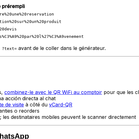
 prérempli
re%20une%20reservation
tion%20sur%20un%20produit
20devis
s%C3%A9%20par%20l%27%C3%A9venement
z
avant de le coller dans le générateur.
?text=
s,
combinez-le avec le QR WiFi au comptoir
pour que les cl
 acción directa al chat
e de visite
à côté du
vCard-QR
nties o reorders
 les destinataires mobiles peuvent le scanner directement
WhatsApp