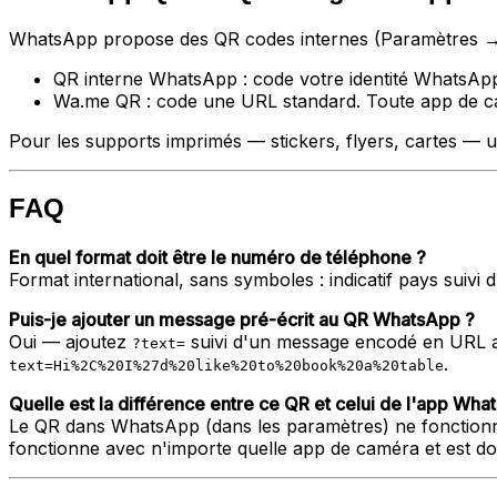
WhatsApp propose des QR codes internes (Paramètres → 
QR interne WhatsApp : code votre identité WhatsAp
Wa.me QR : code une URL standard. Toute app de camé
Pour les supports imprimés — stickers, flyers, cartes — u
FAQ
En quel format doit être le numéro de téléphone ?
Format international, sans symboles : indicatif pays suivi
Puis-je ajouter un message pré-écrit au QR WhatsApp ?
Oui — ajoutez
suivi d'un message encodé en URL a 
?text=
.
text=Hi%2C%20I%27d%20like%20to%20book%20a%20table
Quelle est la différence entre ce QR et celui de l'app Wha
Le QR dans WhatsApp (dans les paramètres) ne fonctionne
fonctionne avec n'importe quelle app de caméra et est do