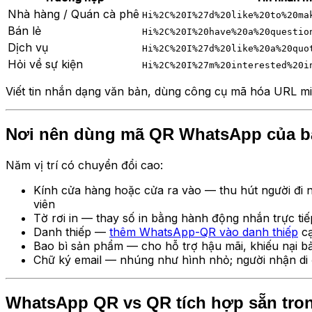
Nhà hàng / Quán cà phê
Hi%2C%20I%27d%20like%20to%20ma
Bán lẻ
Hi%2C%20I%20have%20a%20questio
Dịch vụ
Hi%2C%20I%27d%20like%20a%20quo
Hỏi về sự kiện
Hi%2C%20I%27m%20interested%20i
Viết tin nhắn dạng văn bản, dùng công cụ mã hóa URL m
Nơi nên dùng mã QR WhatsApp của b
Năm vị trí có chuyển đổi cao:
Kính cửa hàng hoặc cửa ra vào — thu hút người đi 
viên
Tờ rơi in — thay số in bằng hành động nhắn trực tiế
Danh thiếp —
thêm WhatsApp-QR vào danh thiếp
c
Bao bì sản phẩm — cho hỗ trợ hậu mãi, khiếu nại b
Chữ ký email — nhúng như hình nhỏ; người nhận di đ
WhatsApp QR vs QR tích hợp sẵn tr