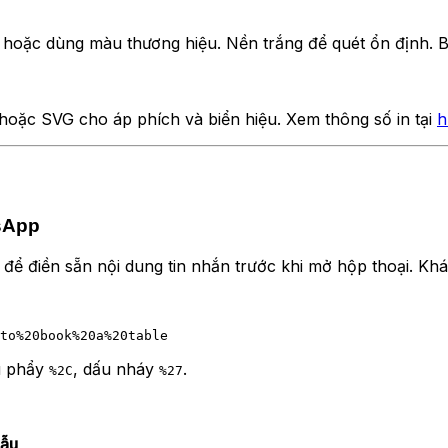
 hoặc dùng màu thương hiệu. Nền trắng để quét ổn định.
ặc SVG cho áp phích và biển hiệu. Xem thông số in tại
h
tsApp
 để điền sẵn nội dung tin nhắn trước khi mở hộp thoại. Khá
u phẩy
, dấu nháy
.
%2C
%27
mẫu