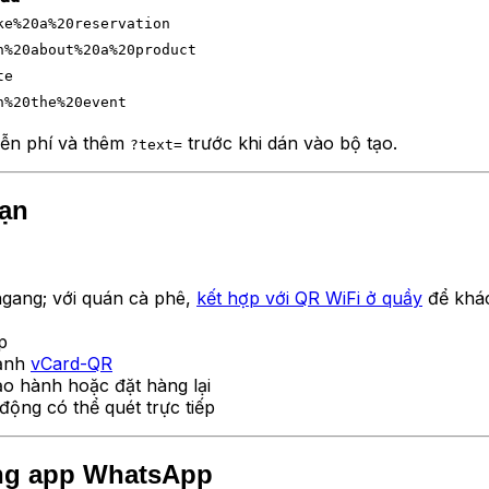
ke%20a%20reservation
n%20about%20a%20product
te
n%20the%20event
iễn phí và thêm
trước khi dán vào bộ tạo.
?text=
ạn
ngang; với quán cà phê,
kết hợp với QR WiFi ở quầy
để khác
p
ạnh
vCard-QR
ảo hành hoặc đặt hàng lại
ộng có thể quét trực tiếp
ong app WhatsApp