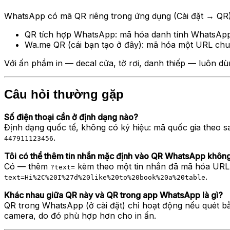
WhatsApp có mã QR riêng trong ứng dụng (Cài đặt → QR).
QR tích hợp WhatsApp: mã hóa danh tính WhatsApp
Wa.me QR (cái bạn tạo ở đây): mã hóa một URL chuẩn
Với ấn phẩm in — decal cửa, tờ rơi, danh thiếp — luôn 
Câu hỏi thường gặp
Số điện thoại cần ở định dạng nào?
Định dạng quốc tế, không có ký hiệu: mã quốc gia theo 
.
447911123456
Tôi có thể thêm tin nhắn mặc định vào QR WhatsApp khôn
Có — thêm
kèm theo một tin nhắn đã mã hóa URL v
?text=
.
text=Hi%2C%20I%27d%20like%20to%20book%20a%20table
Khác nhau giữa QR này và QR trong app WhatsApp là gì?
QR trong WhatsApp (ở cài đặt) chỉ hoạt động nếu quét
camera, do đó phù hợp hơn cho in ấn.