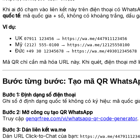
Khi ai đó chạm vào liên kết này trên điện thoại có What
quốc tế
: mã quốc gia + số, không có khoảng trắng, dấu 
Ví dụ:
UK
→
07911 123456
https://wa.me/447911123456
Mỹ
→
(212) 555-0100
https://wa.me/12125550100
Đức
→
+49 30 12345678
https://wa.me/493012345678
Mã QR chỉ cần mã hóa URL này. Khi quét, điện thoại mở l
Bước từng bước: Tạo mã QR WhatsA
Bước 1: Định dạng số điện thoại
Ghi số ở định dạng quốc tế không có ký hiệu: mã quốc g
Bước 2: Mở công cụ tạo QR WhatsApp
Truy cập
genqrfree.com/vi/whatsapp-qr-code-generator
.
Bước 3: Dán liên kết wa.me
Dán URL Click-to-Chat của bạn:
https://wa.me/4479111234