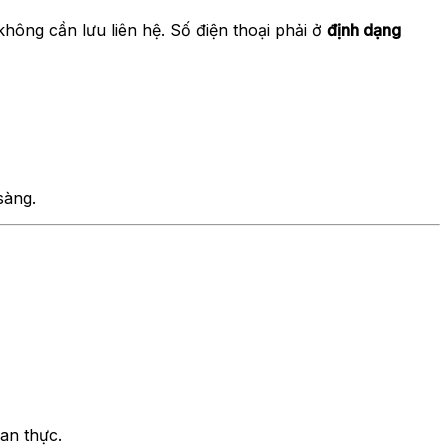
hông cần lưu liên hệ. Số điện thoại phải ở
định dạng
sàng.
an thực.