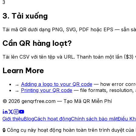
3
3. Tải xuống
Tải mã QR dưới dạng PNG, SVG, PDF hoặc EPS — sẵn sàn
Cần QR hàng loạt?
Tải lên CSV với tên tệp và URL. Thanh toán một lần ($3)
Learn More
→
Adding a logo to your QR code
— how error corre
→
Printing your QR code
— file formats, resolution
© 2026 genqrfree.com — Tạo Mã QR Miễn Phí
Giới thiệu
Blog
Cách hoạt động
Chính sách bảo mật
Điều Kh
🔒 Công cụ này hoạt động hoàn toàn trên trình duyệt của b