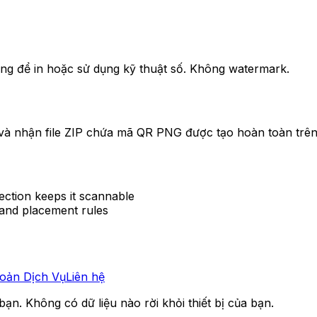
g để in hoặc sử dụng kỹ thuật số. Không watermark.
 và nhận file ZIP chứa mã QR PNG được tạo hoàn toàn trên 
ction keeps it scannable
, and placement rules
oản Dịch Vụ
Liên hệ
ạn. Không có dữ liệu nào rời khỏi thiết bị của bạn.